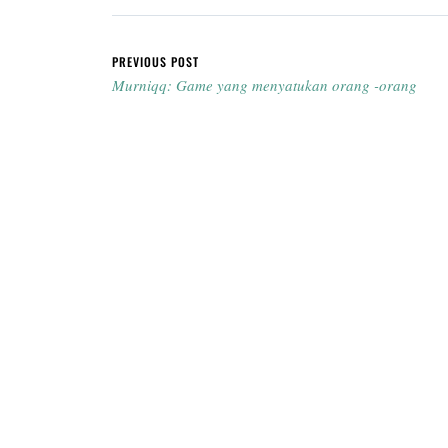
Post navigation
PREVIOUS POST
Murniqq: Game yang menyatukan orang -orang