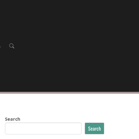
Search
L
Search
Search