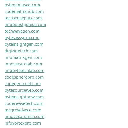
bytegeniusco.com
codematrixhub.com
techsenseplus.com
infoboostgenius.com
techwavegen.com
bytesavvypro.com
byteinsightgen.com
digizinetech.com
infomatrixgen.com
innovexarolab.com
infobytetechlab.com
codespherepro.com
codegenixnet.com
bytesourceweb.com
byteinsightnow.com
coderevivetech.com
magrevolveco.com
innovexarotech.com
infovortexpro.com