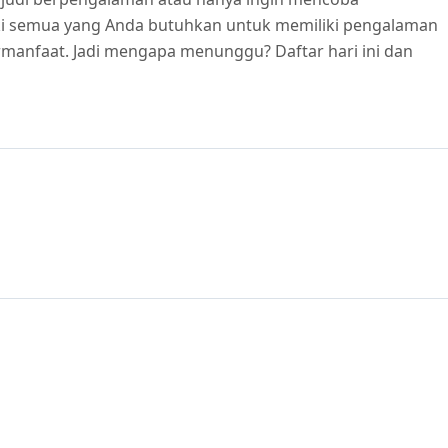
ki semua yang Anda butuhkan untuk memiliki pengalaman
anfaat. Jadi mengapa menunggu? Daftar hari ini dan