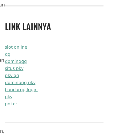
an
LINK LAINNYA
m
slot online
qq
an
dominoqq
situs pkv
pkv qq
dominoqq pkv
bandarqq login
pkv
poker
n,