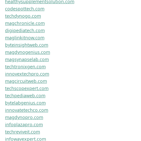
healthysupplementsolution.com
codespottech.com
techdynogo.com
magchronicle.com
digipediatech.com
maglinkitnow.com
byteinsightweb.com
magdynogenius.com
magsynapselab.com
techtronixgen.com
innovextechpro.com
magcircuitweb.com
techscopexpert.com
techpediaweb.com
bytelabgenius.com
innovatetechco.com
magdynopro.com
infoplazapro.com
techreviveit.com
infowavexpert.com