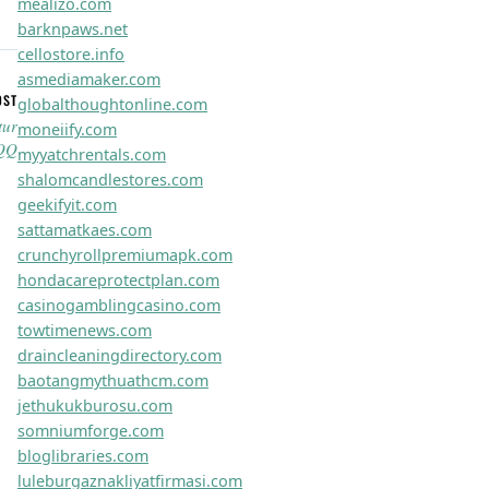
mealizo.com
barknpaws.net
cellostore.info
asmediamaker.com
OST
globalthoughtonline.com
tur
moneiify.com
nQQ
myyatchrentals.com
shalomcandlestores.com
geekifyit.com
sattamatkaes.com
crunchyrollpremiumapk.com
hondacareprotectplan.com
casinogamblingcasino.com
towtimenews.com
draincleaningdirectory.com
baotangmythuathcm.com
jethukukburosu.com
somniumforge.com
bloglibraries.com
luleburgaznakliyatfirmasi.com