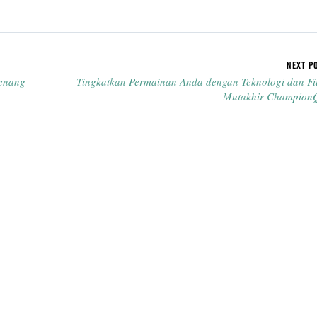
NEXT P
enang
Tingkatkan Permainan Anda dengan Teknologi dan Fi
Mutakhir Champio