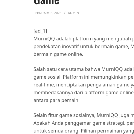
FEBRUARY 6, 2025
ADMIN
[ad_1]
MurniQQ adalah platform yang mengubah p
pendekatan inovatif untuk bermain game,
bermain game online.
Salah satu cara utama bahwa MurniQQ adala
game sosial. Platform ini memungkinkan p
real-time, menciptakan pengalaman game ya
membedakannya dari platform game online 
antara para pemain.
Selain fitur game sosialnya, MurniQQ juga
Apakah Anda penggemar game strategi, per
untuk semua orang. Pilihan permainan yan