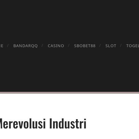
ME
BANDARQQ
CASINO
SBOBET88
SLOT
TOGE
revolusi Industri