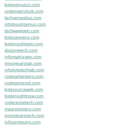
bytegeniusco.com
codematrixhub.com
techsenseplus.com
infoboostgenius.com
techwavegen.com
bytesavvypro.com
byteinsightgen.com
digizinetech.com
infomatrixgen.com
innovexarolab.com
infobytetechlab.com
codespherepro.com
codegenixnet.com
bytesourceweb.com
byteinsightnow.com
coderevivetech.com
magrevolveco.com
innovexarotech.com
infovortexpro.com