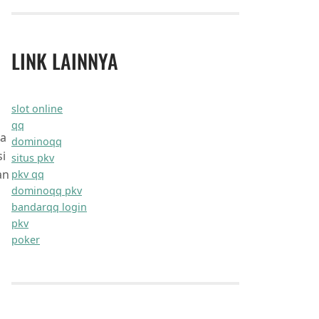
LINK LAINNYA
slot online
qq
ra
dominoqq
i
situs pkv
an
pkv qq
dominoqq pkv
bandarqq login
pkv
poker