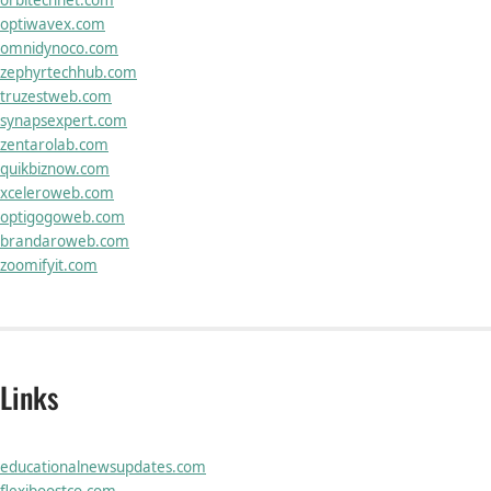
orbitechnet.com
optiwavex.com
omnidynoco.com
zephyrtechhub.com
truzestweb.com
synapsexpert.com
zentarolab.com
quikbiznow.com
xceleroweb.com
optigogoweb.com
brandaroweb.com
zoomifyit.com
Links
educationalnewsupdates.com
flexiboostco.com