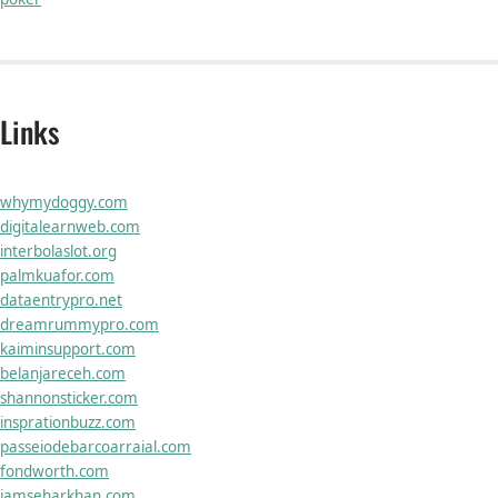
Links
whymydoggy.com
digitalearnweb.com
interbolaslot.org
palmkuafor.com
dataentrypro.net
dreamrummypro.com
kaiminsupport.com
belanjareceh.com
shannonsticker.com
insprationbuzz.com
passeiodebarcoarraial.com
fondworth.com
iamseharkhan.com