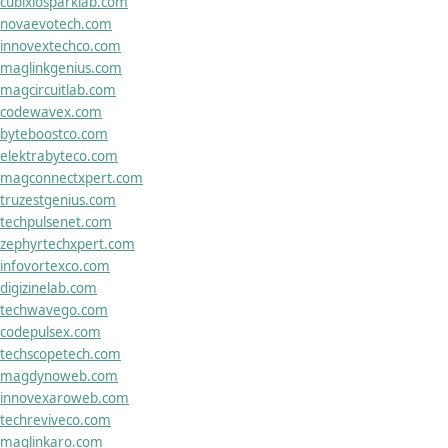
cubixiosparklab.com
novaevotech.com
innovextechco.com
maglinkgenius.com
magcircuitlab.com
codewavex.com
byteboostco.com
elektrabyteco.com
magconnectxpert.com
truzestgenius.com
techpulsenet.com
zephyrtechxpert.com
infovortexco.com
digizinelab.com
techwavego.com
codepulsex.com
techscopetech.com
magdynoweb.com
innovexaroweb.com
techreviveco.com
maglinkaro.com