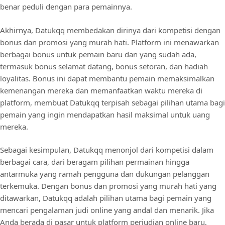
benar peduli dengan para pemainnya.
Akhirnya, Datukqq membedakan dirinya dari kompetisi dengan
bonus dan promosi yang murah hati. Platform ini menawarkan
berbagai bonus untuk pemain baru dan yang sudah ada,
termasuk bonus selamat datang, bonus setoran, dan hadiah
loyalitas. Bonus ini dapat membantu pemain memaksimalkan
kemenangan mereka dan memanfaatkan waktu mereka di
platform, membuat Datukqq terpisah sebagai pilihan utama bagi
pemain yang ingin mendapatkan hasil maksimal untuk uang
mereka.
Sebagai kesimpulan, Datukqq menonjol dari kompetisi dalam
berbagai cara, dari beragam pilihan permainan hingga
antarmuka yang ramah pengguna dan dukungan pelanggan
terkemuka. Dengan bonus dan promosi yang murah hati yang
ditawarkan, Datukqq adalah pilihan utama bagi pemain yang
mencari pengalaman judi online yang andal dan menarik. Jika
Anda berada di pasar untuk platform perjudian online baru,