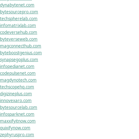
dynabytenet.com
bytesourcepro.com
techspherelab.com
infomatrixlab.com
codeversehub.com
byteverseweb.com
magconnecthub.com
byteboostgenius.com
synapsegoplus.com
infopedianet.com
codepulsenet.com
magdynotech.com
techscopehq.com
digizineplus.com
innovexaro.com
bytesourcelab.com
infosparknet.com
maxxifyitnow.com
quixifynow.com
zephyruspro.com