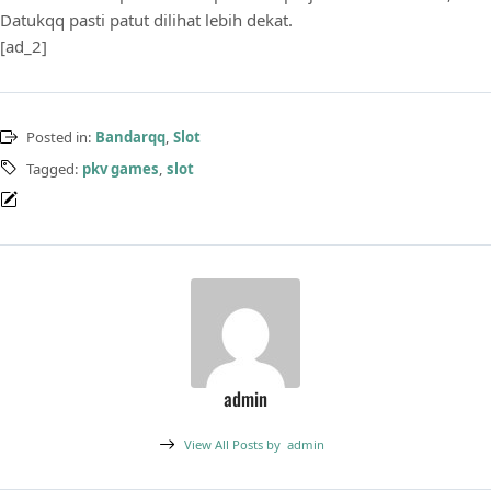
Datukqq pasti patut dilihat lebih dekat.
[ad_2]
Posted in:
Bandarqq
,
Slot
Tagged:
pkv games
,
slot
admin
View All Posts by
admin