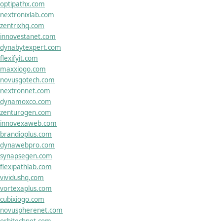
optipathx.com
nextronixlab.com
zentrixhq.com
innovestanet.com
dynabytexpert.com
flexifyit.com
maxxiogo.com
novusgotech.com
nextronnet.com
dynamoxco.com
zenturogen.com
innovexaweb.com
brandioplus.com
dynawebpro.com
synapsegen.com
flexipathlab.com
vividushq.com
vortexaplus.com
cubixiogo.com
novuspherenet.com