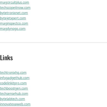
magcircuitplus.com
techscopeitnow.com
bytetronixnet.com
bytejetxpert.com
maginspectco.com
magdynogo.com
Links
techtronixhq.com
infogadgethub.com
codelinkitpro.com
techboostgen.com
techsensehub.com
bytelabtech.com
innovatexaweb.com