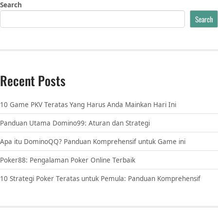
Search
Search
Recent Posts
10 Game PKV Teratas Yang Harus Anda Mainkan Hari Ini
Panduan Utama Domino99: Aturan dan Strategi
Apa itu DominoQQ? Panduan Komprehensif untuk Game ini
Poker88: Pengalaman Poker Online Terbaik
10 Strategi Poker Teratas untuk Pemula: Panduan Komprehensif