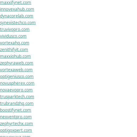
maxxifynet.com
innovexahub.com
dynacorelab.com
synexistechco.com
truvivopro.com
vividusco.com
vortexahq.com
zenithifyit.com
maxxiohub.com
zephyraweb.com
vortexaweb.com
optigeniusco.com
novuspherex.com
novaevopro.com
trusparktech.com
trubrandzhq.com
boostifynet.com
nexventpro.com
zephyrtechx.com
optigoxpert.com
novuswayz.com