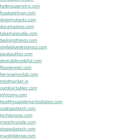
hellmouseretro.com
fcsabatehran.com
dogemutants.com
duramaxtop.com
takamasoudia.com
twdoingthings.com
stellabluedesignsco.com
paulsauthor.com
desirablecodeful.com
flexigennet.com
heronameclub.com
medmarket.io
outdoortablez.com
infotomy.com
healthysupplementsolution.com
codespottech.com
techdynogo.com
magchronicle.com
digipediatech.com
maglinkitnow.com