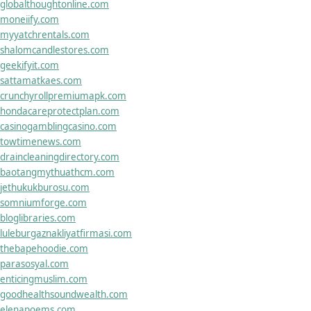
globalthoughtonline.com
moneiify.com
myyatchrentals.com
shalomcandlestores.com
geekifyit.com
sattamatkaes.com
crunchyrollpremiumapk.com
hondacareprotectplan.com
casinogamblingcasino.com
towtimenews.com
draincleaningdirectory.com
baotangmythuathcm.com
jethukukburosu.com
somniumforge.com
bloglibraries.com
luleburgaznakliyatfirmasi.com
thebapehoodie.com
parasosyal.com
enticingmuslim.com
goodhealthsoundwealth.com
elenapoems.com