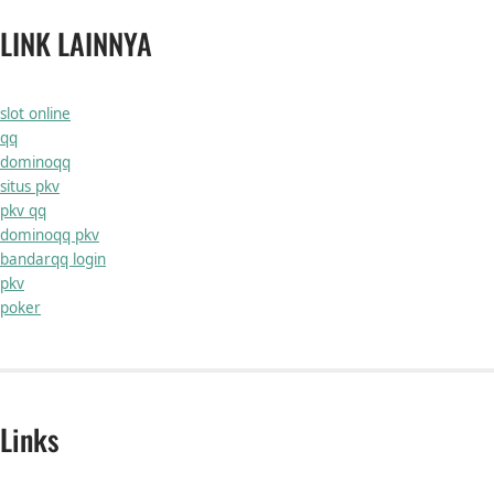
LINK LAINNYA
slot online
qq
dominoqq
situs pkv
pkv qq
dominoqq pkv
bandarqq login
pkv
poker
Links