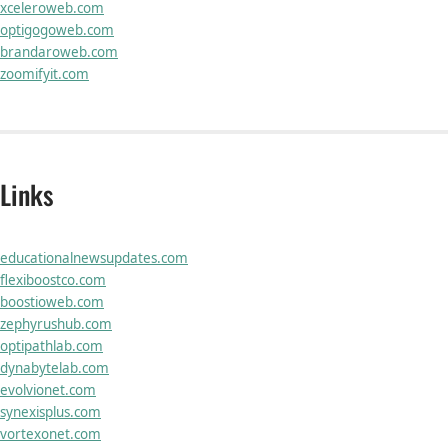
xceleroweb.com
optigogoweb.com
brandaroweb.com
zoomifyit.com
Links
educationalnewsupdates.com
flexiboostco.com
boostioweb.com
zephyrushub.com
optipathlab.com
dynabytelab.com
evolvionet.com
synexisplus.com
vortexonet.com