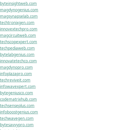
byteinsightweb.com
magdynogenius.com
magsynapselab.com
techtronixgen.com
innovextechpro.com
magcircuitweb.com
techscopexpert.com
techpediaweb.com
bytelabgenius.com
innovatetechco.com
magdynopro.com
infoplazapro.com
techreviveit.com
infowavexpert.com
bytegeniusco.com
codematrixhub.com
techsenseplus.com
infoboostgenius.com
techwavegen.com
bytesavvypro.com