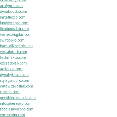
actifypro.com
dynaboostx.com
instaflexco.com
innovistapro.com
flexiboostlab.com
vortexohqplus.com
swiftiopro.com
hamilelikbelirtisi.net
versalotech.com
techmaxco.com
exceedolab.com
activaxio.com
dynabytesco.com
stylegurupro.com
datawizardslab.com
cubiqio.com
geeklifechronicle.com
infospherepro.com
foodiesavorpro.com
vortexohq.com