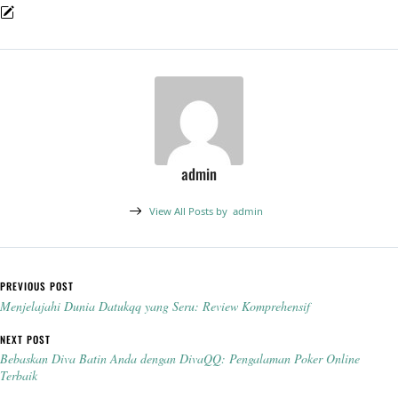
admin
View All Posts by
admin
Post navigation
PREVIOUS POST
Menjelajahi Dunia Datukqq yang Seru: Review Komprehensif
NEXT POST
Bebaskan Diva Batin Anda dengan DivaQQ: Pengalaman Poker Online
Terbaik