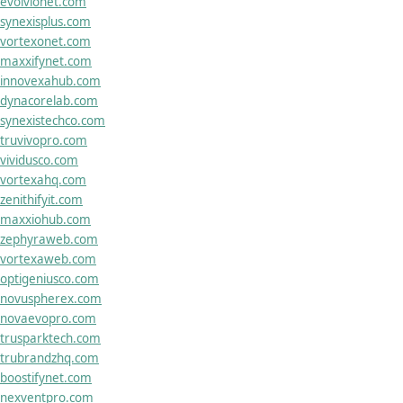
evolvionet.com
synexisplus.com
vortexonet.com
maxxifynet.com
innovexahub.com
dynacorelab.com
synexistechco.com
truvivopro.com
vividusco.com
vortexahq.com
zenithifyit.com
maxxiohub.com
zephyraweb.com
vortexaweb.com
optigeniusco.com
novuspherex.com
novaevopro.com
trusparktech.com
trubrandzhq.com
boostifynet.com
nexventpro.com