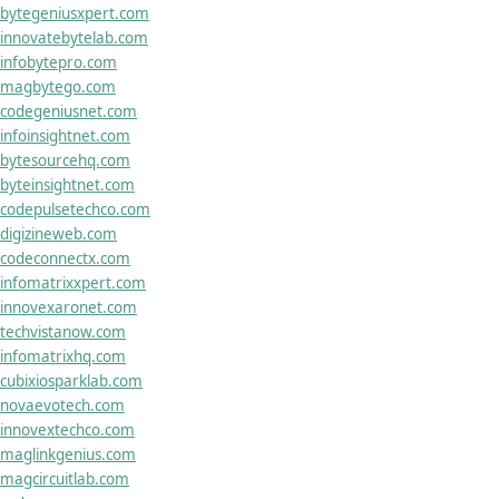
bytegeniusxpert.com
innovatebytelab.com
infobytepro.com
magbytego.com
codegeniusnet.com
infoinsightnet.com
bytesourcehq.com
byteinsightnet.com
codepulsetechco.com
digizineweb.com
codeconnectx.com
infomatrixxpert.com
innovexaronet.com
techvistanow.com
infomatrixhq.com
cubixiosparklab.com
novaevotech.com
innovextechco.com
maglinkgenius.com
magcircuitlab.com