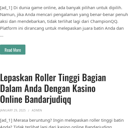
[ad_1] Di dunia game online, ada banyak pilihan untuk dipilih.
Namun, jika Anda mencari pengalaman yang benar-benar penuh
aksi dan mendebarkan, tidak terlihat lagi dari ChampionQQ.
Platform ini dirancang untuk melepaskan juara batin Anda dan
…
Read More
Lepaskan Roller Tinggi Bagian
Dalam Anda Dengan Kasino
Online Bandarjudiqq
JANUARY 29, 2025
ADMIN
[ad_1] Merasa beruntung? Ingin melepaskan roller tinggi batin
Anda? Tidak terlihat lagi dari kasino online Bandarjudiqq.