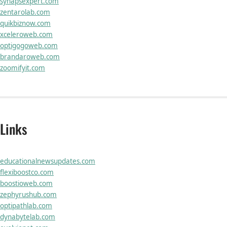
synapsexpert.com
zentarolab.com
quikbiznow.com
xceleroweb.com
optigogoweb.com
brandaroweb.com
zoomifyit.com
Links
educationalnewsupdates.com
flexiboostco.com
boostioweb.com
zephyrushub.com
optipathlab.com
dynabytelab.com