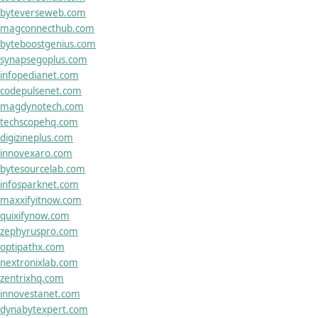
byteverseweb.com
magconnecthub.com
byteboostgenius.com
synapsegoplus.com
infopedianet.com
codepulsenet.com
magdynotech.com
techscopehq.com
digizineplus.com
innovexaro.com
bytesourcelab.com
infosparknet.com
maxxifyitnow.com
quixifynow.com
zephyruspro.com
optipathx.com
nextronixlab.com
zentrixhq.com
innovestanet.com
dynabytexpert.com